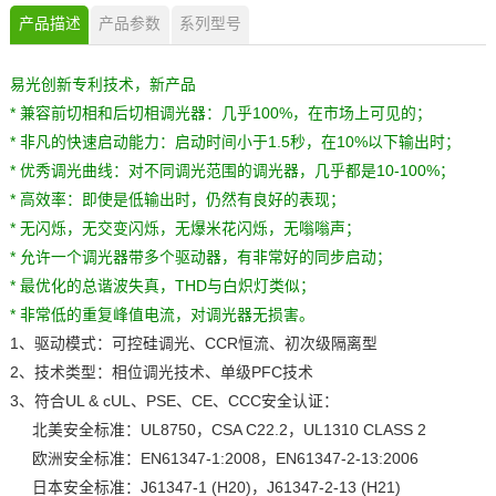
产品描述
产品参数
系列型号
易光创新专利技术，新产品
* 兼容前切相和后切相调光器：几乎100%，在市场上可见的；
* 非凡的快速启动能力：启动时间小于1.5秒，在10%以下输出时；
* 优秀调光曲线：对不同调光范围的调光器，几乎都是10-100%；
* 高效率：即使是低输出时，仍然有良好的表现；
* 无闪烁，无交变闪烁，无爆米花闪烁，无嗡嗡声；
* 允许一个调光器带多个驱动器，有非常好的同步启动；
* 最优化的总谐波失真，THD与白炽灯类似；
* 非常低的重复峰值电流，对调光器无损害。
1、驱动模式：可控硅调光、CCR恒流、初次级隔离型
2、技术类型：相位调光技术、单级PFC技术
3、符合UL & cUL、PSE、CE、CCC安全认证：
北美安全标准：UL8750，CSA C22.2，UL1310 CLASS 2
欧洲安全标准：EN61347-1:2008，EN61347-2-13:2006
日本安全标准：J61347-1 (H20)，J61347-2-13 (H21)